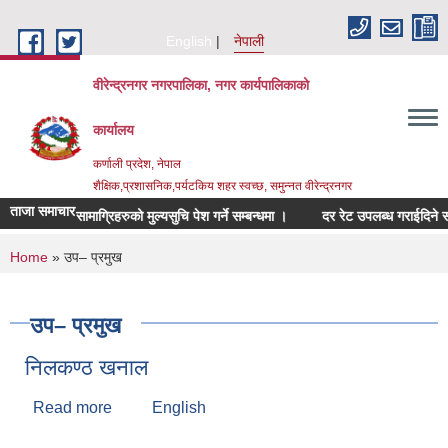
Skip to main content
English
नेपाली
वीरेन्द्रनगर नगरपालिका, नगर कार्यपालिकाको
कार्यालय
कर्णाली प्रदेश, नेपाल
शैक्षिक,प्रशासनिक,पर्यटकिय शहर स्वच्छ, समुन्नत वीरेन्द्रनगर
ताजा समाचार
सम्बन्धित सामाग्रिहरुको मुल्यसुचि पेश गर्ने सम्बन्धमा ।
दर रेट उपलब्ध गराईदिने सम्बन्
You are here
Home
» उप– प्रमुख
उप– प्रमुख
निलकण्ठ खनाल
Read more
about निलकण्ठ खनाल
English