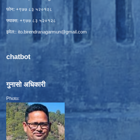
फोन: +९७७ ८३ ५२०१२८
फ्याक्स: +९७७ ८३ ५२०१२८
इमेल::
ito.birendranagarmun@gmail.com
chatbot
गुनासो अधिकारी
Photo: