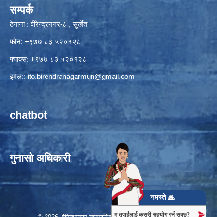
सम्पर्क
ठेगाना : वीरेन्द्रनगर-८ , सुर्खेत
फोन: +९७७ ८३ ५२०१२८
फ्याक्स: +९७७ ८३ ५२०१२८
इमेल::
ito.birendranagarmun@gmail.com
chatbot
गुनासो अधिकारी
नमस्ते 🙏
म तपाईंलाई कसरी सहयोग गर्न सक्छु?
© 2026 वीरेन्द्रनगर नगरपालिका, नगर कार्यपालिकाको कार्यालय