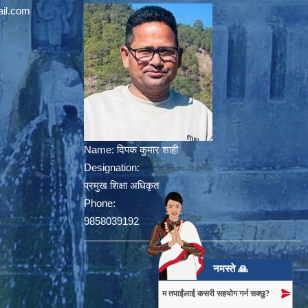
il.com
Name:
दिपक कुमार शाही
Designation:
प्रमुख शिक्षा अधिकृत
Phone:
9858039192
नमस्ते 🙏
म तपाईंलाई कसरी सहयोग गर्न सक्छु?