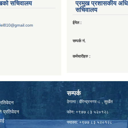
ुखको सचिवालय
प्रमुख प्रशासकीय अध
सचिवालय
ईमेल :
del810@gmail.com
सम्पर्क नं.
कर्मचारीहरु :
सम्पर्क
ठेगाना : वीरेन्द्रनगर-८ , सुर्खेत
प्रतिवेदन
 प्रतिवेदन
फोन: +९७७ ८३ ५२०१२८
वाई
फ्याक्स: +९७७ ८३ ५२०१२८