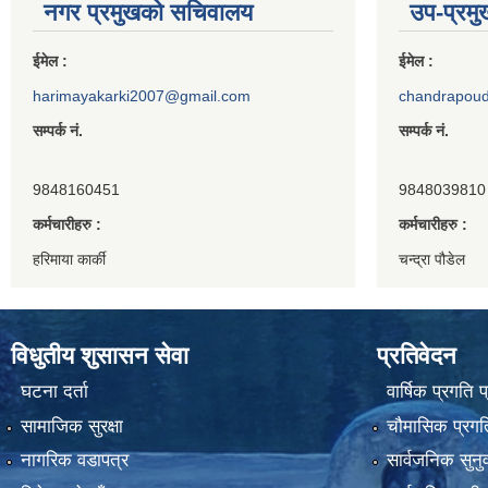
नगर प्रमुखको सचिवालय
उप-प्रम
ईमेल :
ईमेल :
harimayakarki2007@gmail.com
chandrapou
सम्पर्क नं.
सम्पर्क नं.
9848160451
9848039810
कर्मचारीहरु :
कर्मचारीहरु :
हरिमाया कार्की
चन्द्रा पौडेल
विधुतीय शुसासन सेवा
प्रतिवेदन
घटना दर्ता
वार्षिक प्रगति 
सामाजिक सुरक्षा
चौमासिक प्रगति
नागरिक वडापत्र
सार्वजनिक सुनु