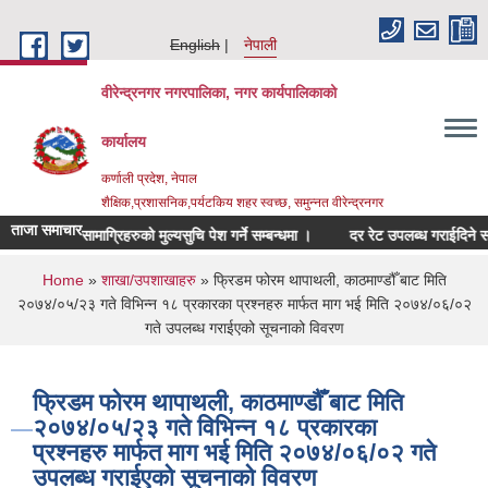
Skip to main content
English
नेपाली
वीरेन्द्रनगर नगरपालिका, नगर कार्यपालिकाको
कार्यालय
कर्णाली प्रदेश, नेपाल
शैक्षिक,प्रशासनिक,पर्यटकिय शहर स्वच्छ, समुन्नत वीरेन्द्रनगर
ताजा समाचार
सम्बन्धित सामाग्रिहरुको मुल्यसुचि पेश गर्ने सम्बन्धमा ।
दर रेट उपलब्ध गराईदिने सम्बन्ध
You are here
Home
»
शाखा/उपशाखाहरु
» फ्रिडम फोरम थापाथली, काठमाण्डौँ बाट मिति
२०७४/०५/२३ गते विभिन्न १८ प्रकारका प्रश्नहरु मार्फत माग भई मिति २०७४/०६/०२
गते उपलब्ध गराईएको सूचनाको विवरण
फ्रिडम फोरम थापाथली, काठमाण्डौँ बाट मिति
२०७४/०५/२३ गते विभिन्न १८ प्रकारका
प्रश्नहरु मार्फत माग भई मिति २०७४/०६/०२ गते
उपलब्ध गराईएको सूचनाको विवरण