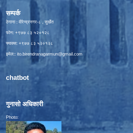
सम्पर्क
ठेगाना : वीरेन्द्रनगर-८ , सुर्खेत
फोन: +९७७ ८३ ५२०१२८
फ्याक्स: +९७७ ८३ ५२०१२८
इमेल::
ito.birendranagarmun@gmail.com
chatbot
गुनासो अधिकारी
Photo: