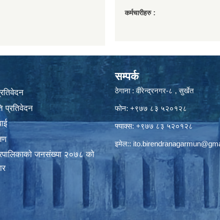
कर्मचारीहरु :
सम्पर्क
ठेगाना : वीरेन्द्रनगर-८ , सुर्खेत
प्रतिवेदन
 प्रतिवेदन
फोन: +९७७ ८३ ५२०१२८
वाई
फ्याक्स: +९७७ ८३ ५२०१२८
्षण
इमेल::
ito.birendranagarmun@gma
गरपालिकाकाे जनसंख्या २०७८ काे
ार