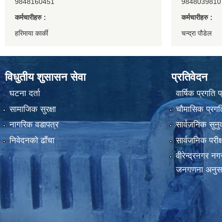
9848160451
9848039810
कर्मचारीहरु :
कर्मचारीहरु :
हरिमाया कार्की
चन्द्रा पौडेल
विधुतीय शुसासन सेवा
प्रतिवेदन
घटना दर्ता
वार्षिक प्रगति 
सामाजिक सुरक्षा
चौमासिक प्रगति
नागरिक वडापत्र
सार्वजनिक सुनु
निवेदनको ढाँचा
सार्वजनिक परीक
वीरेन्द्रनगर न
जनगणना अनुस