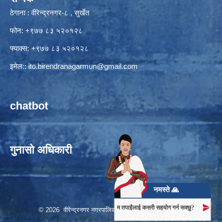
ठेगाना : वीरेन्द्रनगर-८ , सुर्खेत
फोन: +९७७ ८३ ५२०१२८
फ्याक्स: +९७७ ८३ ५२०१२८
इमेल::
ito.birendranagarmun@gmail.com
chatbot
गुनासो अधिकारी
नमस्ते 🙏
म तपाईंलाई कसरी सहयोग गर्न सक्छु?
© 2026 वीरेन्द्रनगर नगरपालिका, नगर कार्यपालिकाको कार्यालय