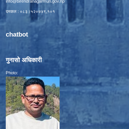
info@birendranagarmun.gov.np
दमकल : ०८३।५२०७४९,१०१
chatbot
गुनासो अधिकारी
Photo: