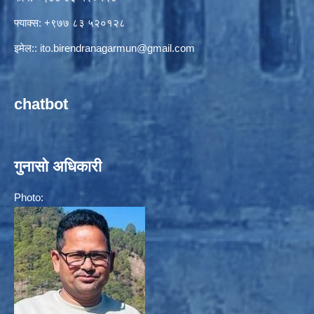
फ्याक्स: +९७७ ८३ ५२०१२८
इमेल::
ito.birendranagarmun@gmail.com
chatbot
गुनासो अधिकारी
Photo: