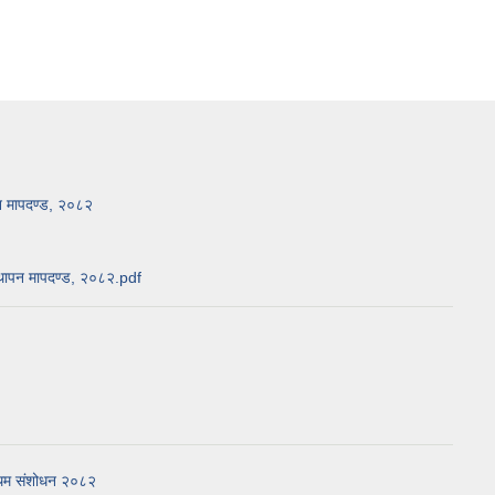
शुल्कमा छुट तथा संशोधन गरिएको सम्बन्धी
सार्वजनिक सूचना
पन मापदण्ड, २०८२
स्थापन मापदण्ड, २०८२.pdf
्रथम संशोधन २०८२