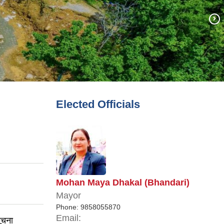
Elected Officials
Mohan Maya Dhakal (Bhandari)
Mayor
Phone:
9858055870
Email:
ूचना