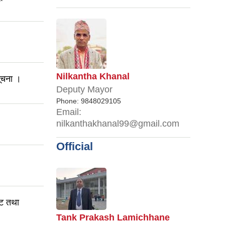
Nilkantha Khanal
ूचना ।
Deputy Mayor
Phone:
9848029105
Email:
nilkanthakhanal99@gmail.com
Official
ुट तथा
Tank Prakash Lamichhane