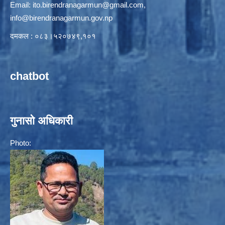
Email:
ito.birendranagarmun@gmail.com
,
info@birendranagarmun.gov.np
दमकल : ०८३।५२०७४९,१०१
chatbot
गुनासो अधिकारी
Photo: