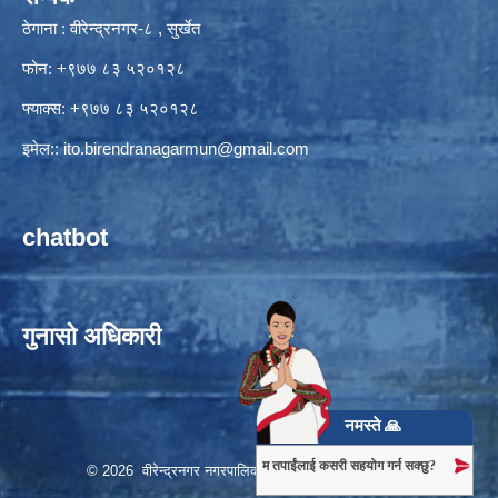
ठेगाना : वीरेन्द्रनगर-८ , सुर्खेत
फोन: +९७७ ८३ ५२०१२८
फ्याक्स: +९७७ ८३ ५२०१२८
इमेल::
ito.birendranagarmun@gmail.com
chatbot
गुनासो अधिकारी
नमस्ते 🙏
म तपाईंलाई कसरी सहयोग गर्न सक्छु?
© 2026 वीरेन्द्रनगर नगरपालिका, नगर कार्यपालिकाको कार्यालय