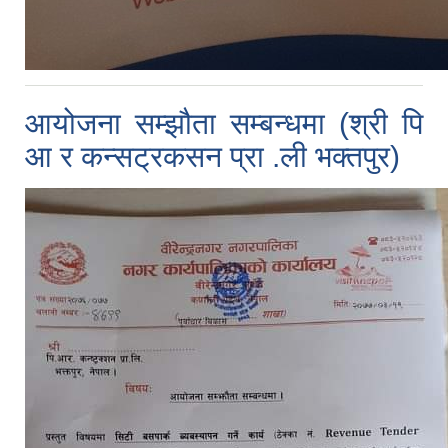
आयोजना सम्झौता सम्बन्धमा (श्री पि
आ र कन्सट्रकसन प्रा .ली भक्तपुर)