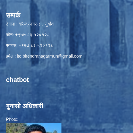
सम्पर्क
ठेगाना : वीरेन्द्रनगर-८ , सुर्खेत
फोन: +९७७ ८३ ५२०१२८
फ्याक्स: +९७७ ८३ ५२०१२८
इमेल::
ito.birendranagarmun@gmail.com
chatbot
गुनासो अधिकारी
Photo: