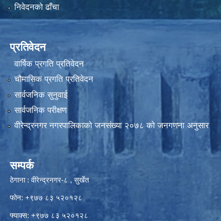
निवेदनको ढाँचा
प्रतिवेदन
वार्षिक प्रगति प्रतिवेदन
चौमासिक प्रगति प्रतिवेदन
सार्वजनिक सुनुवाई
सार्वजनिक परीक्षण
वीरेन्द्रनगर नगरपालिकाकाे जनसंख्या २०७८ काे जनगणना अनुसार
सम्पर्क
ठेगाना : वीरेन्द्रनगर-८ , सुर्खेत
फोन: +९७७ ८३ ५२०१२८
फ्याक्स: +९७७ ८३ ५२०१२८