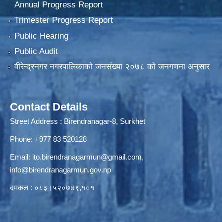
Annual Progress Report
Trimester Progress Report
Public Hearing
Public Audit
वीरेन्द्रनगर नगरपालिकाकाे जनसंख्या २०७८ काे जनगणना अनुसार
Contact Details
Street Address : Birendranagar-8, Surkhet
Phone: +977 83 520128
Email:
ito.birendranagarmun@gmail.com
,
info@birendranagarmun.gov.np
दमकल : ०८३।५२०७४९,१०१