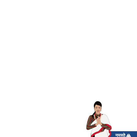
नमस्ते 🙏