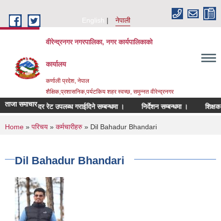
Skip to main content
English
नेपाली
वीरेन्द्रनगर नगरपालिका, नगर कार्यपालिकाको
कार्यालय
कर्णाली प्रदेश, नेपाल
शैक्षिक,प्रशासनिक,पर्यटकिय शहर स्वच्छ, समुन्नत वीरेन्द्रनगर
ताजा समाचार
ा ।
दर रेट उपलब्ध गराईदिने सम्बन्धमा ।
निर्देशन सम्बन्धमा ।
शिक्षक पदको
You are here
Home
»
परिचय
»
कर्मचारीहरु
» Dil Bahadur Bhandari
Dil Bahadur Bhandari