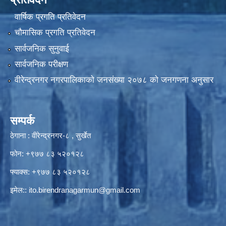
वार्षिक प्रगति प्रतिवेदन
चौमासिक प्रगति प्रतिवेदन
सार्वजनिक सुनुवाई
सार्वजनिक परीक्षण
वीरेन्द्रनगर नगरपालिकाकाे जनसंख्या २०७८ काे जनगणना अनुसार
सम्पर्क
ठेगाना : वीरेन्द्रनगर-८ , सुर्खेत
फोन: +९७७ ८३ ५२०१२८
फ्याक्स: +९७७ ८३ ५२०१२८
इमेल::
ito.birendranagarmun@gmail.com