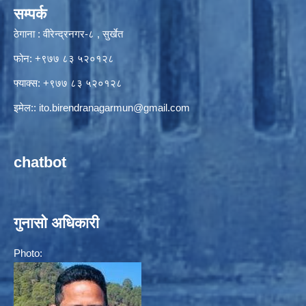
सम्पर्क
ठेगाना : वीरेन्द्रनगर-८ , सुर्खेत
फोन: +९७७ ८३ ५२०१२८
फ्याक्स: +९७७ ८३ ५२०१२८
इमेल::
ito.birendranagarmun@gmail.com
chatbot
गुनासो अधिकारी
Photo: