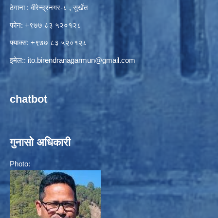
ठेगाना : वीरेन्द्रनगर-८ , सुर्खेत
फोन: +९७७ ८३ ५२०१२८
फ्याक्स: +९७७ ८३ ५२०१२८
इमेल::
ito.birendranagarmun@gmail.com
chatbot
गुनासो अधिकारी
Photo: