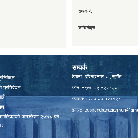
सम्पर्क नं.
कर्मचारीहरु :
सम्पर्क
ठेगाना : वीरेन्द्रनगर-८ , सुर्खेत
प्रतिवेदन
 प्रतिवेदन
फोन: +९७७ ८३ ५२०१२८
वाई
फ्याक्स: +९७७ ८३ ५२०१२८
्षण
इमेल::
ito.birendranagarmun@gma
गरपालिकाकाे जनसंख्या २०७८ काे
ार