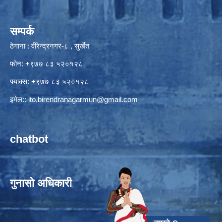
सम्पर्क
ठेगाना : वीरेन्द्रनगर-८ , सुर्खेत
फोन: +९७७ ८३ ५२०१२८
फ्याक्स: +९७७ ८३ ५२०१२८
इमेल::
ito.birendranagarmun@gmail.com
chatbot
गुनासो अधिकारी