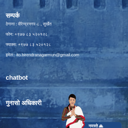
सम्पर्क
ठेगाना : वीरेन्द्रनगर-८ , सुर्खेत
फोन: +९७७ ८३ ५२०१२८
फ्याक्स: +९७७ ८३ ५२०१२८
इमेल::
ito.birendranagarmun@gmail.com
chatbot
गुनासो अधिकारी
नमस्ते 🙏