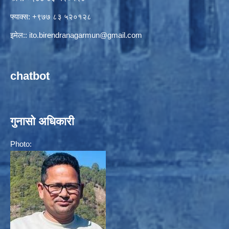
फ्याक्स: +९७७ ८३ ५२०१२८
इमेल::
ito.birendranagarmun@gmail.com
chatbot
गुनासो अधिकारी
Photo: