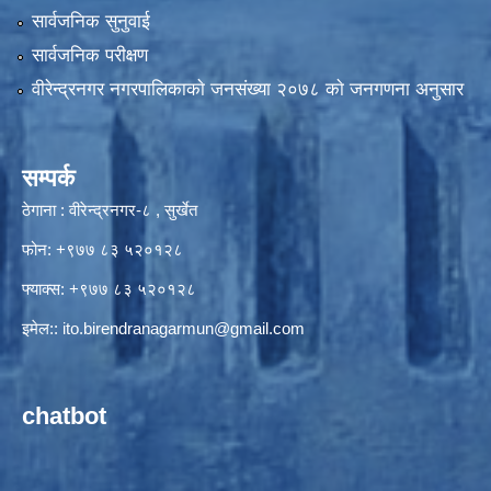
सार्वजनिक सुनुवाई
सार्वजनिक परीक्षण
वीरेन्द्रनगर नगरपालिकाकाे जनसंख्या २०७८ काे जनगणना अनुसार
सम्पर्क
ठेगाना : वीरेन्द्रनगर-८ , सुर्खेत
फोन: +९७७ ८३ ५२०१२८
फ्याक्स: +९७७ ८३ ५२०१२८
इमेल::
ito.birendranagarmun@gmail.com
chatbot