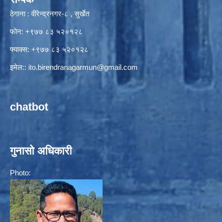
ठेगाना : वीरेन्द्रनगर-८ , सुर्खेत
फोन: +९७७ ८३ ५२०१२८
फ्याक्स: +९७७ ८३ ५२०१२८
इमेल::
ito.birendranagarmun@gmail.com
chatbot
गुनासो अधिकारी
Photo: