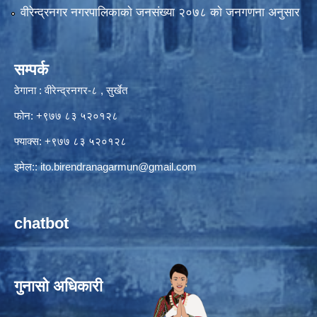
वीरेन्द्रनगर नगरपालिकाकाे जनसंख्या २०७८ काे जनगणना अनुसार
सम्पर्क
ठेगाना : वीरेन्द्रनगर-८ , सुर्खेत
फोन: +९७७ ८३ ५२०१२८
फ्याक्स: +९७७ ८३ ५२०१२८
इमेल::
ito.birendranagarmun@gmail.com
chatbot
गुनासो अधिकारी