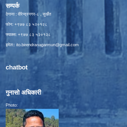
सम्पर्क
ठेगाना : वीरेन्द्रनगर-८ , सुर्खेत
फोन: +९७७ ८३ ५२०१२८
फ्याक्स: +९७७ ८३ ५२०१२८
इमेल::
ito.birendranagarmun@gmail.com
chatbot
गुनासो अधिकारी
Photo: