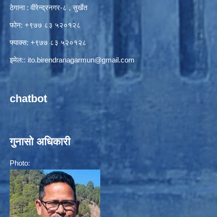
ठेगाना : वीरेन्द्रनगर-८ , सुर्खेत
फोन: +९७७ ८३ ५२०१२८
फ्याक्स: +९७७ ८३ ५२०१२८
इमेल::
ito.birendranagarmun@gmail.com
chatbot
गुनासो अधिकारी
Photo: