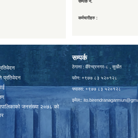
सम्पर्क नं.
कर्मचारीहरु :
सम्पर्क
ठेगाना : वीरेन्द्रनगर-८ , सुर्खेत
प्रतिवेदन
 प्रतिवेदन
फोन: +९७७ ८३ ५२०१२८
वाई
फ्याक्स: +९७७ ८३ ५२०१२८
्षण
इमेल::
ito.birendranagarmun@gma
गरपालिकाकाे जनसंख्या २०७८ काे
ार