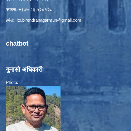
फ्याक्स: +९७७ ८३ ५२०१२८
इमेल::
ito.birendranagarmun@gmail.com
chatbot
गुनासो अधिकारी
Photo: