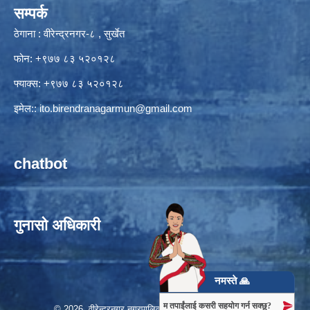
सम्पर्क
ठेगाना : वीरेन्द्रनगर-८ , सुर्खेत
फोन: +९७७ ८३ ५२०१२८
फ्याक्स: +९७७ ८३ ५२०१२८
इमेल::
ito.birendranagarmun@gmail.com
chatbot
गुनासो अधिकारी
नमस्ते 🙏
म तपाईंलाई कसरी सहयोग गर्न सक्छु?
© 2026 वीरेन्द्रनगर नगरपालिका, नगर कार्यपालिकाको कार्यालय