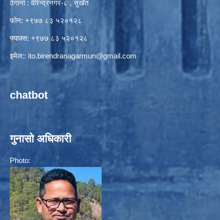
ठेगाना : वीरेन्द्रनगर-८ , सुर्खेत
फोन: +९७७ ८३ ५२०१२८
फ्याक्स: +९७७ ८३ ५२०१२८
इमेल::
ito.birendranagarmun@gmail.com
chatbot
गुनासो अधिकारी
Photo: