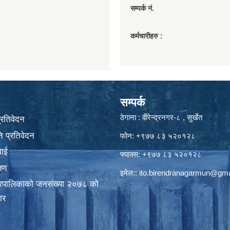
सम्पर्क नं.
कर्मचारीहरु :
सम्पर्क
ठेगाना : वीरेन्द्रनगर-८ , सुर्खेत
प्रतिवेदन
 प्रतिवेदन
फोन: +९७७ ८३ ५२०१२८
वाई
फ्याक्स: +९७७ ८३ ५२०१२८
्षण
इमेल::
ito.birendranagarmun@gma
गरपालिकाकाे जनसंख्या २०७८ काे
ार