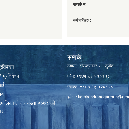
सम्पर्क नं.
कर्मचारीहरु :
सम्पर्क
ठेगाना : वीरेन्द्रनगर-८ , सुर्खेत
प्रतिवेदन
 प्रतिवेदन
फोन: +९७७ ८३ ५२०१२८
वाई
फ्याक्स: +९७७ ८३ ५२०१२८
्षण
इमेल::
ito.birendranagarmun@gma
गरपालिकाकाे जनसंख्या २०७८ काे
ार