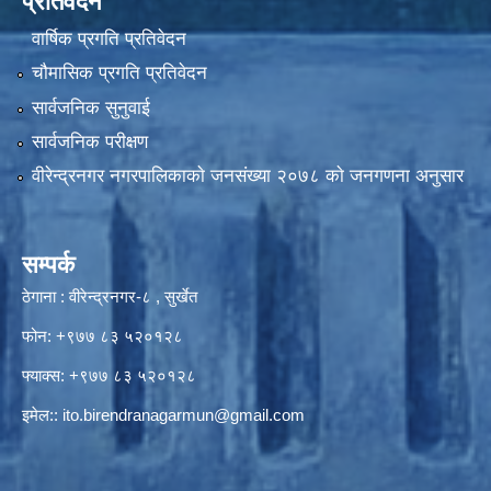
प्रतिवेदन
वार्षिक प्रगति प्रतिवेदन
चौमासिक प्रगति प्रतिवेदन
सार्वजनिक सुनुवाई
सार्वजनिक परीक्षण
वीरेन्द्रनगर नगरपालिकाकाे जनसंख्या २०७८ काे जनगणना अनुसार
सम्पर्क
ठेगाना : वीरेन्द्रनगर-८ , सुर्खेत
फोन: +९७७ ८३ ५२०१२८
फ्याक्स: +९७७ ८३ ५२०१२८
इमेल::
ito.birendranagarmun@gmail.com