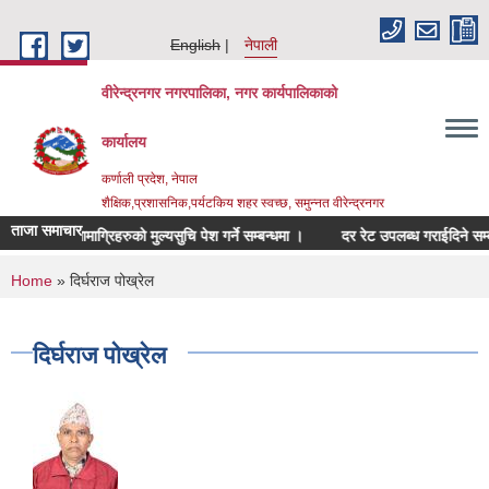
Skip to main content
English
नेपाली
वीरेन्द्रनगर नगरपालिका, नगर कार्यपालिकाको
कार्यालय
कर्णाली प्रदेश, नेपाल
शैक्षिक,प्रशासनिक,पर्यटकिय शहर स्वच्छ, समुन्नत वीरेन्द्रनगर
ताजा समाचार
्बन्धित सामाग्रिहरुको मुल्यसुचि पेश गर्ने सम्बन्धमा ।
दर रेट उपलब्ध गराईदिने सम्बन्धम
You are here
Home
» दिर्घराज पोख्रेल
दिर्घराज पोख्रेल