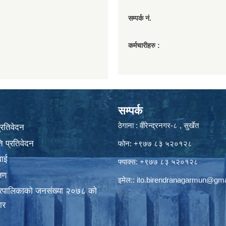
सम्पर्क नं.
कर्मचारीहरु :
सम्पर्क
ठेगाना : वीरेन्द्रनगर-८ , सुर्खेत
प्रतिवेदन
 प्रतिवेदन
फोन: +९७७ ८३ ५२०१२८
वाई
फ्याक्स: +९७७ ८३ ५२०१२८
्षण
इमेल::
ito.birendranagarmun@gma
गरपालिकाकाे जनसंख्या २०७८ काे
ार