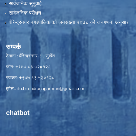
सार्वजनिक सुनुवाई
सार्वजनिक परीक्षण
वीरेन्द्रनगर नगरपालिकाकाे जनसंख्या २०७८ काे जनगणना अनुसार
सम्पर्क
ठेगाना : वीरेन्द्रनगर-८ , सुर्खेत
फोन: +९७७ ८३ ५२०१२८
फ्याक्स: +९७७ ८३ ५२०१२८
इमेल::
ito.birendranagarmun@gmail.com
chatbot