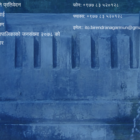
 प्रतिवेदन
फोन: +९७७ ८३ ५२०१२८
वाई
फ्याक्स: +९७७ ८३ ५२०१२८
्षण
इमेल::
ito.birendranagarmun@gma
गरपालिकाकाे जनसंख्या २०७८ काे
ार