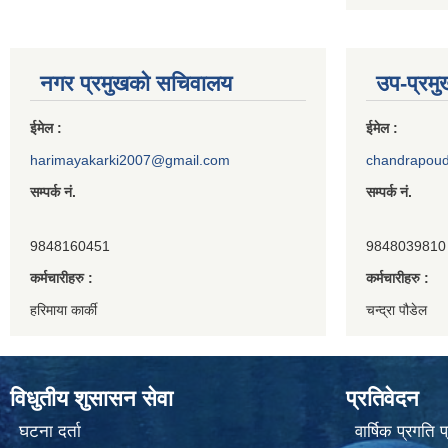
नगर प्रमुखको सचिवालय
उप-प्रम
ईमेल :
ईमेल :
harimayakarki2007@gmail.com
chandrapou
सम्पर्क नं.
सम्पर्क नं.
9848160451
9848039810
कर्मचारीहरु :
कर्मचारीहरु :
हरिमाया कार्की
चन्द्रा पौडेल
विधुतीय शुसासन सेवा
प्रतिवेदन
घटना दर्ता
वार्षिक प्रगति 