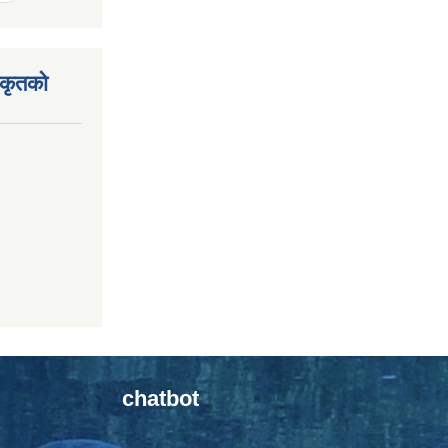
िकृतको
chatbot