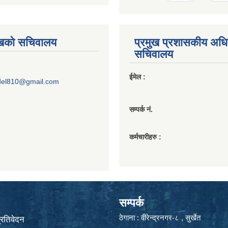
ुखको सचिवालय
प्रमुख प्रशासकीय अध
सचिवालय
ईमेल :
del810@gmail.com
सम्पर्क नं.
कर्मचारीहरु :
सम्पर्क
ठेगाना : वीरेन्द्रनगर-८ , सुर्खेत
प्रतिवेदन