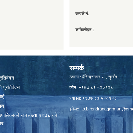
सम्पर्क नं.
कर्मचारीहरु :
सम्पर्क
ठेगाना : वीरेन्द्रनगर-८ , सुर्खेत
प्रतिवेदन
 प्रतिवेदन
फोन: +९७७ ८३ ५२०१२८
वाई
फ्याक्स: +९७७ ८३ ५२०१२८
्षण
इमेल::
ito.birendranagarmun@gma
गरपालिकाकाे जनसंख्या २०७८ काे
ार