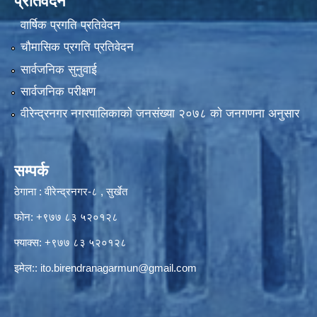
प्रतिवेदन
वार्षिक प्रगति प्रतिवेदन
चौमासिक प्रगति प्रतिवेदन
सार्वजनिक सुनुवाई
सार्वजनिक परीक्षण
वीरेन्द्रनगर नगरपालिकाकाे जनसंख्या २०७८ काे जनगणना अनुसार
सम्पर्क
ठेगाना : वीरेन्द्रनगर-८ , सुर्खेत
फोन: +९७७ ८३ ५२०१२८
फ्याक्स: +९७७ ८३ ५२०१२८
इमेल::
ito.birendranagarmun@gmail.com