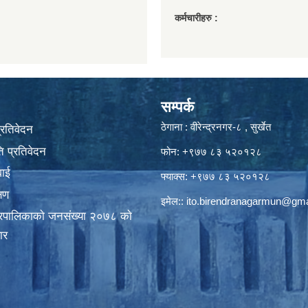
कर्मचारीहरु :
सम्पर्क
ठेगाना : वीरेन्द्रनगर-८ , सुर्खेत
प्रतिवेदन
 प्रतिवेदन
फोन: +९७७ ८३ ५२०१२८
वाई
फ्याक्स: +९७७ ८३ ५२०१२८
्षण
इमेल::
ito.birendranagarmun@gma
गरपालिकाकाे जनसंख्या २०७८ काे
ार