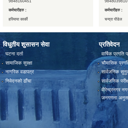
9848160451
9848039810
कर्मचारीहरु :
कर्मचारीहरु :
हरिमाया कार्की
चन्द्रा पौडेल
विधुतीय शुसासन सेवा
प्रतिवेदन
घटना दर्ता
वार्षिक प्रगति 
सामाजिक सुरक्षा
चौमासिक प्रगति
नागरिक वडापत्र
सार्वजनिक सुनु
निवेदनको ढाँचा
सार्वजनिक परीक
वीरेन्द्रनगर न
जनगणना अनुस