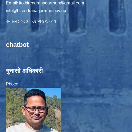
Email:
ito.birendranagarmun@gmail.com
,
info@birendranagarmun.gov.np
दमकल : ०८३।५२०७४९,१०१
chatbot
गुनासो अधिकारी
Photo: