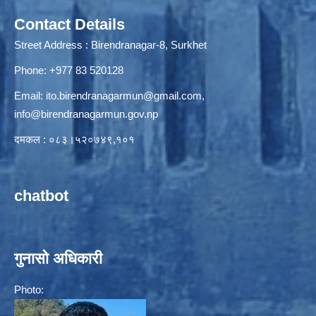
Contact Details
Street Address : Birendranagar-8, Surkhet
Phone: +977 83 520128
Email:
ito.birendranagarmun@gmail.com
,
info@birendranagarmun.gov.np
दमकल : ०८३।५२०७४९,१०१
chatbot
गुनासो अधिकारी
Photo: