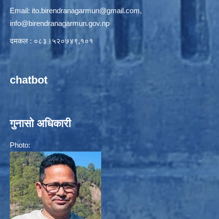
Email:
ito.birendranagarmun@gmail.com
,
info@birendranagarmun.gov.np
दमकल : ०८३।५२०७४९,१०१
chatbot
गुनासो अधिकारी
Photo: