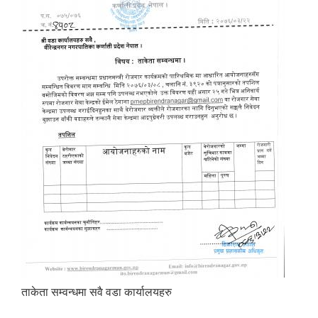
Birendranagar Municipality SGS IEE Report chure revised 2081
ताकेता सम्वन्धमा सवै वडा कार्यालयहरु