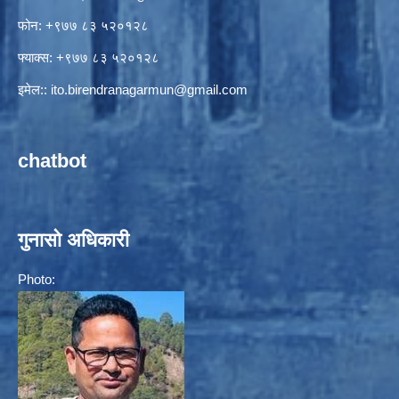
फोन: +९७७ ८३ ५२०१२८
फ्याक्स: +९७७ ८३ ५२०१२८
इमेल::
ito.birendranagarmun@gmail.com
chatbot
गुनासो अधिकारी
Photo: