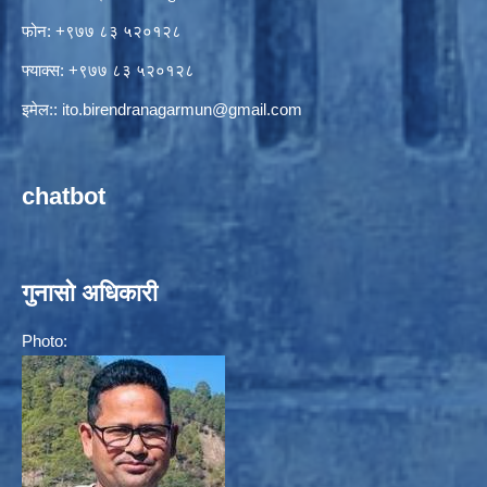
फोन: +९७७ ८३ ५२०१२८
फ्याक्स: +९७७ ८३ ५२०१२८
इमेल::
ito.birendranagarmun@gmail.com
chatbot
गुनासो अधिकारी
Photo: