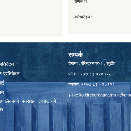
सम्पर्क नं.
कर्मचारीहरु :
सम्पर्क
ठेगाना : वीरेन्द्रनगर-८ , सुर्खेत
प्रतिवेदन
 प्रतिवेदन
फोन: +९७७ ८३ ५२०१२८
वाई
फ्याक्स: +९७७ ८३ ५२०१२८
्षण
इमेल::
ito.birendranagarmun@gma
गरपालिकाकाे जनसंख्या २०७८ काे
ार