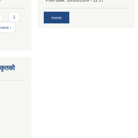
3
Post date:
10/28/2024 - 11:17
1
more
next ›
िकृतको