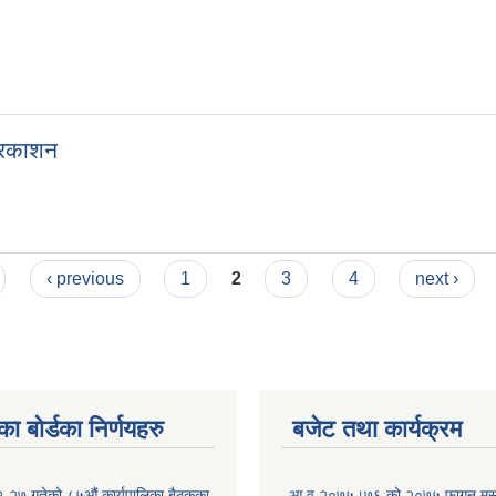
प्रकाशन
‹ previous
1
2
3
4
next ›
ा बोर्डका निर्णयहरु
बजेट तथा कार्यक्रम
-२७ गतेको ८५औं कार्यपालिका बैठकका
आ.व.२०७५।७६ को २०७५ फागुन मसान