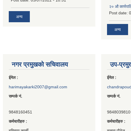
Post date:
03/07/2022 - 10:51
२‍० औ कार्यपा
Post date:
0
अन्य
अन्य
नगर प्रमुखको सचिवालय
उप-प्रम
ईमेल :
ईमेल :
harimayakarki2007@gmail.com
chandrapou
सम्पर्क नं.
सम्पर्क नं.
9848160451
9848039810
कर्मचारीहरु :
कर्मचारीहरु :
हरिमाया कार्की
चन्द्रा पौडेल