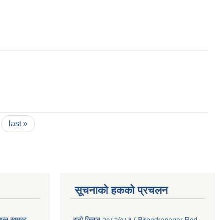
last »
सूचनाको हकको प्रचलन
्त सम्मका
रातो किताब २०८२/०८३ ( Birendranagar Red