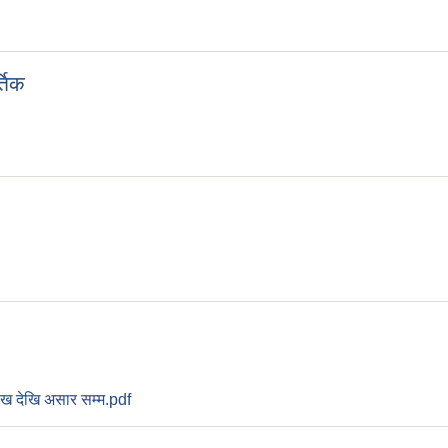
्तिक
ख देखि असार सम्म.pdf