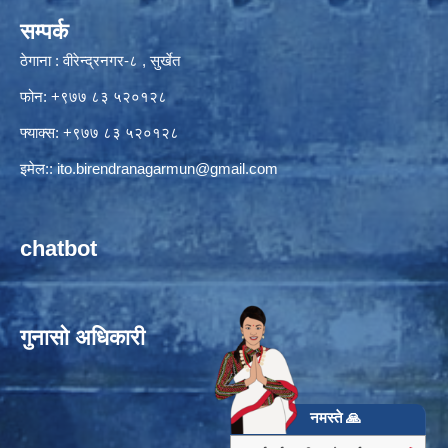
सम्पर्क
ठेगाना : वीरेन्द्रनगर-८ , सुर्खेत
फोन: +९७७ ८३ ५२०१२८
फ्याक्स: +९७७ ८३ ५२०१२८
इमेल::
ito.birendranagarmun@gmail.com
chatbot
गुनासो अधिकारी
नमस्ते 🙏