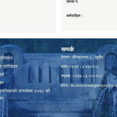
सम्पर्क नं.
कर्मचारीहरु :
सम्पर्क
ठेगाना : वीरेन्द्रनगर-८ , सुर्खेत
प्रतिवेदन
 प्रतिवेदन
फोन: +९७७ ८३ ५२०१२८
वाई
फ्याक्स: +९७७ ८३ ५२०१२८
्षण
इमेल::
ito.birendranagarmun@gma
गरपालिकाकाे जनसंख्या २०७८ काे
ार