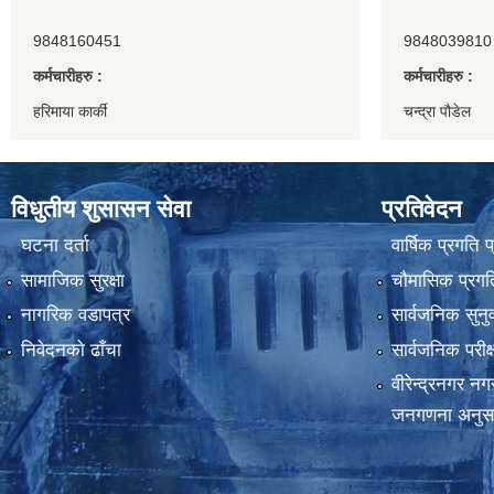
9848160451
9848039810
कर्मचारीहरु :
कर्मचारीहरु :
हरिमाया कार्की
चन्द्रा पौडेल
विधुतीय शुसासन सेवा
प्रतिवेदन
घटना दर्ता
वार्षिक प्रगति 
सामाजिक सुरक्षा
चौमासिक प्रगति
नागरिक वडापत्र
सार्वजनिक सुनु
निवेदनको ढाँचा
सार्वजनिक परीक
वीरेन्द्रनगर न
जनगणना अनुस